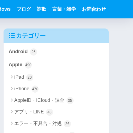
dows
ブログ
詐欺
言葉・雑学
お問合わせ
カテゴリー
Android
25
Apple
490
iPad
20
iPhone
470
AppleID・iCloud・課金
35
アプリ・LINE
48
エラー・不具合・対処
26