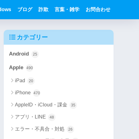
dows
ブログ
詐欺
言葉・雑学
お問合わせ
カテゴリー
Android
25
Apple
490
iPad
20
iPhone
470
AppleID・iCloud・課金
35
アプリ・LINE
48
エラー・不具合・対処
26