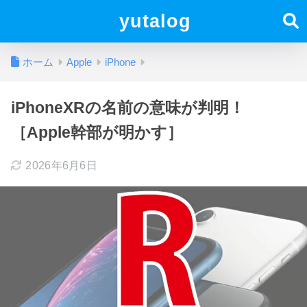
yutalog
ホーム
Apple
iPhone
iPhoneXRの名前の意味が判明！
［Apple幹部が明かす］
2026年6月6日