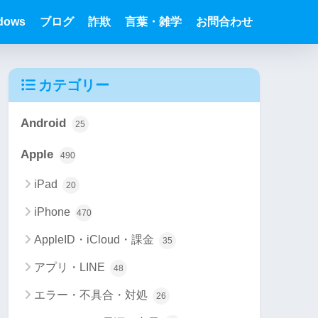
dows
ブログ
詐欺
言葉・雑学
お問合わせ
カテゴリー
Android
25
Apple
490
iPad
20
iPhone
470
AppleID・iCloud・課金
35
アプリ・LINE
48
エラー・不具合・対処
26