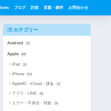
dows
ブログ
詐欺
言葉・雑学
お問合わせ
カテゴリー
Android
25
Apple
490
iPad
20
iPhone
470
AppleID・iCloud・課金
35
アプリ・LINE
48
エラー・不具合・対処
26