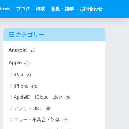
dows
ブログ
詐欺
言葉・雑学
お問合わせ
カテゴリー
Android
25
Apple
490
iPad
20
iPhone
470
AppleID・iCloud・課金
35
アプリ・LINE
48
エラー・不具合・対処
26