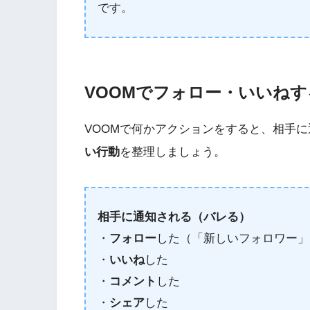
です。
VOOMでフォロー・いいね
VOOMで何かアクションをすると、相手
い行動
を整理しましょう。
相手に通知される（バレる）
・
フォロー
した（「新しいフォロワー」
・
いいね
した
・
コメント
した
・
シェア
した