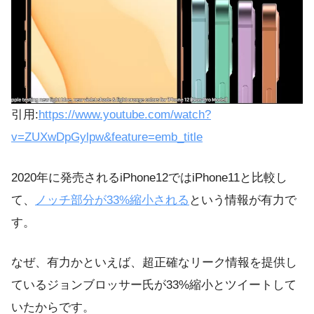
引用:
https://www.youtube.com/watch?
v=ZUXwDpGylpw&feature=emb_title
2020年に発売されるiPhone12ではiPhone11と比較し
て、
ノッチ部分が33%縮小される
という情報が有力で
す。
なぜ、有力かといえば、超正確なリーク情報を提供し
ているジョンブロッサー氏が33%縮小とツイートして
いたからです。