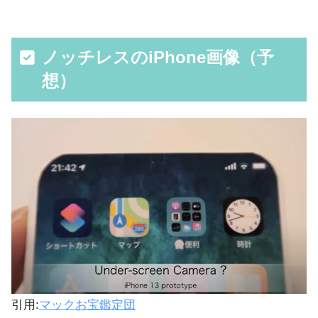
ノッチレスのiPhone画像（予
想）
引用:
マックお宝鑑定団